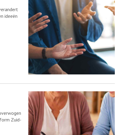
verandert
en ideeën
loverwogen
form Zuid-