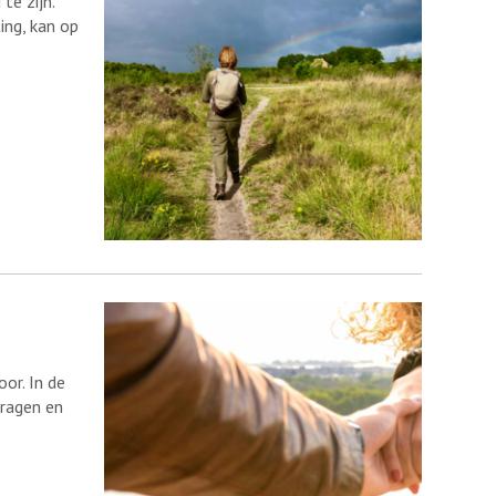
te zijn.
ing, kan op
or. In de
vragen en