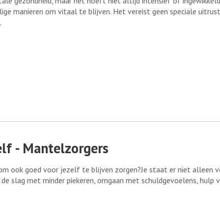
le gezondheid, maar het hoeft niet altijd intensief of ingewikkeld 
e manieren om vitaal te blijven. Het vereist geen speciale uitrust
.
lf - Mantelzorgers
 om ook goed voor jezelf te blijven zorgen?Je staat er niet alleen vo
aan de slag met minder piekeren, omgaan met schuldgevoelens, hulp 