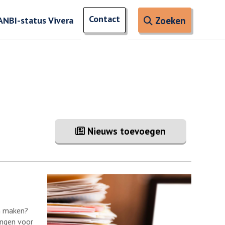
Open zoe
Contact
naar ingevoerde termen
ANBI-status Vivera
Zoeken
Nieuws toevoegen
an maken?
ingen voor