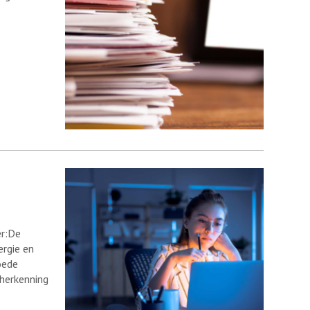
er:De
ergie en
oede
 herkenning