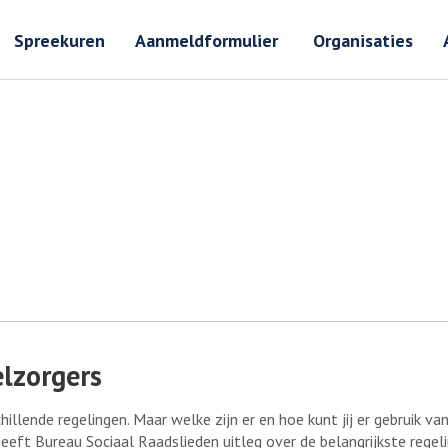
Zoeken
Zoeken 
Spreekuren
Aanmeldformulier
Organisaties
lzorgers
hillende regelingen. Maar welke zijn er en hoe kunt jij er gebruik v
eeft Bureau Sociaal Raadslieden uitleg over de belangrijkste regel