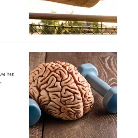
 we het
.