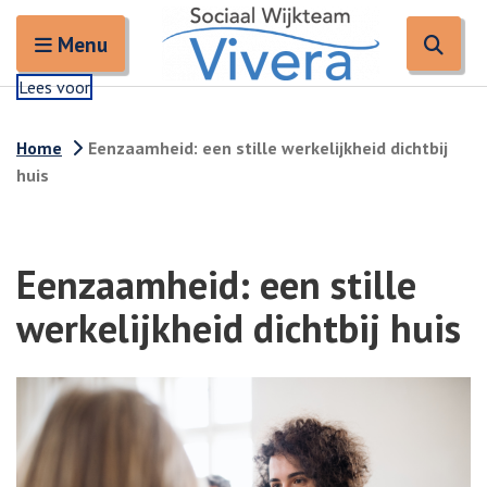
Zoeken
Open en sluit het
Open
Zoe
Menu
Lees voor
Home
Eenzaamheid: een stille werkelijkheid dichtbij
huis
Eenzaamheid: een stille
werkelijkheid dichtbij huis