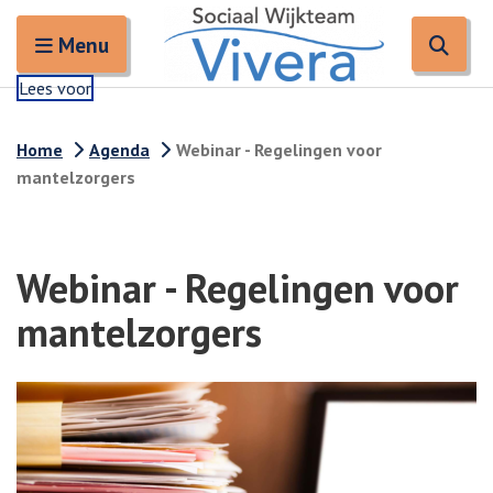
Zoeken
Open en sluit het
Open
Zoe
Menu
Lees voor
Home
Agenda
Webinar - Regelingen voor
mantelzorgers
Webinar - Regelingen voor
mantelzorgers