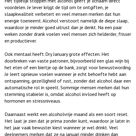
Het tijdelijk stoppen met alcohol geeft je lichaam direct
voordelen. Je lever krijgt de tijd om te ontgiften, je
slaapkwaliteit verbetert en veel mensen merken dat hun
energie toeneemt. Alcohol verstoort namelijk de diepe slaap,
waardoor je minder goed uitrust dan je denkt. Na een paar
weken zonder drank voelen veel mensen zich helderder, frisser
en productiever.
Ook mentaal heeft Dry January grote effecten. Het
doorbreken van vaste patronen, bijvoorbeeld een glas wijn bij
het eten of een biertje op de bank, zorgt voor bewustwording.
Je leert opnieuw voelen wanneer je echt behoefte hebt aan
ontspanning, gezelligheid of rust, zonder dat alcohol daar een
automatische rol in speelt. Sommige mensen merken dat hun
stemming stabieler is, omdat alcohol invloed heeft op
hormonen en stressniveaus.
Daarnaast werkt een alcoholvrije maand als een soort reset.
Het laat je zien dat je prima zonder kunt, waardoor je later in
het jaar vaak bewuster kiest wanneer je wel drinkt. Veel
deelnemers merken dat ze na januari minder drinken dan