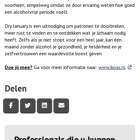
voorheen, simpelweg omdat ze door ervaring weten hoe goed
een alcoholvrije periode voelt.
Dry January is een uitnodiging om patronen te doorbreken,
meer rust te vinden en te ontdekken wat je lichaam nodig
heeft. Zelfs als je niet stopt voor een heel jaar, kan één
maand zonder alcohol je gezondheid, je helderheid en je
zelfvertrouwen een waardevolle boost geven.
. Exter
Doe jij mee?
Ga voor meer informatie naar:
www.ikpas.nl
Delen
Deel deze pagina via Facebook
Deel deze pagina via Twitter
Deel deze pagina via LinkedIn
Deel deze pagina via e-mail
Professionals die u kunnen