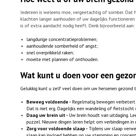
Iedereen is weleens moe, vergeetachtig of somber. Dat ho
klachten langer aanhouden of uw dagelijks functioneren 
is of extra aandacht nodig heeft. Denk bijvoorbeeld aan:
langdurige concentratieproblemen;
aanhoudende somberheid of angst;
snel overprikkeld raken;
moeite met plannen of onthouden.
Wat kunt u doen voor een gezo
Gelukkig kunt u zelf veel doen om uw hersenen gezond te 
Beweeg voldoende -
Regelmatig bewegen verbetert 
Dat is niet erg. Dagelijks een wandeling of fietstoch
Daag uw brein uit -
Uw brein houdt van uitdaging. Le
puzzel. Nieuwe dingen leren helpt om verbindingen in
Zorg voor voldoende slaap -
Tijdens uw slaap verwe
slaap kan invloed hebben op uw stemming en concentr