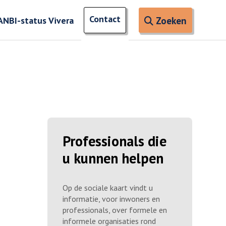
Open zoe
Contact
naar ingevoerde termen
ANBI-status Vivera
Zoeken
Professionals die
u kunnen helpen
Op de sociale kaart vindt u
informatie, voor inwoners en
professionals, over formele en
informele organisaties rond