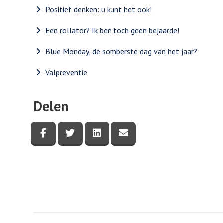
Positief denken: u kunt het ook!
Een rollator? Ik ben toch geen bejaarde!
Blue Monday, de somberste dag van het jaar?
Valpreventie
Delen
Deel deze pagina via Facebook
Deel deze pagina via Twitter
Deel deze pagina via LinkedI
Deel deze pagina via e