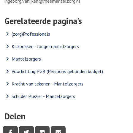
ingeborg.vanijken@meemantelzorg.nl
Gerelateerde pagina's
(zorg)Professionals
Kickboksen - Jonge mantelzorgers
Mantelzorgers
Voorlichting PGB (Persoons gebonden budget)
Kracht van tekenen - Mantelzorgers
Schilder Plezier - Mantelzorgers
Delen
Deel deze pagina via Facebook
Deel deze pagina via Twitter
Deel deze pagina via LinkedIn
Deel deze pagina via e-mail