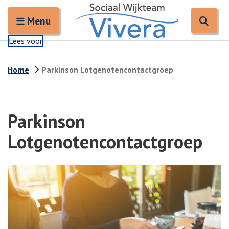
Zoeken
Open en sluit het
Open
Zoe
Menu
Lees voor
Home
Parkinson Lotgenotencontactgroep
Parkinson
Lotgenotencontactgroep