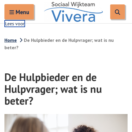
Zoeken
Open en sluit het
Open
Zoe
Menu
Lees voor
Home
De Hulpbieder en de Hulpvrager; wat is nu
beter?
De Hulpbieder en de
Hulpvrager; wat is nu
beter?