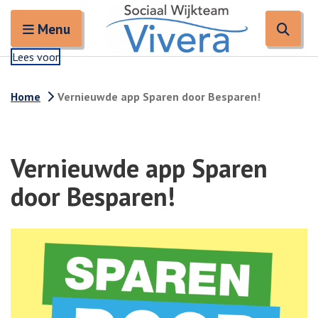
Zoeken
Open en sluit het
Open
Zoe
Menu
Lees voor
Home
Vernieuwde app Sparen door Besparen!
Vernieuwde app Sparen
door Besparen!