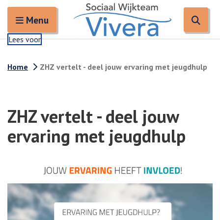
Zoeken
Open en sluit het
Open
Zoe
Menu
Lees voor
Home
ZHZ vertelt - deel jouw ervaring met jeugdhulp
ZHZ vertelt - deel jouw
ervaring met jeugdhulp